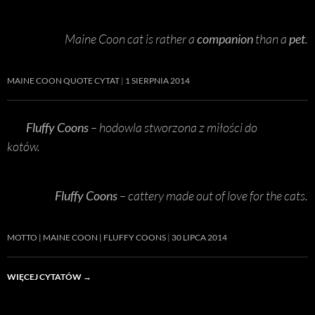
Maine Coon cat is rather a
companion
than a
pet
.
MAINE COON QUOTE CYTAT
1 SIERPNIA 2014
Fluffy Coons
– hodowla stworzona z miłości do
kotów.
Fluffy Coons
– cattery made out of love for the cats.
MOTTO | MAINE COON | FLUFFY COONS
30 LIPCA 2014
WIĘCEJ CYTATÓW
→