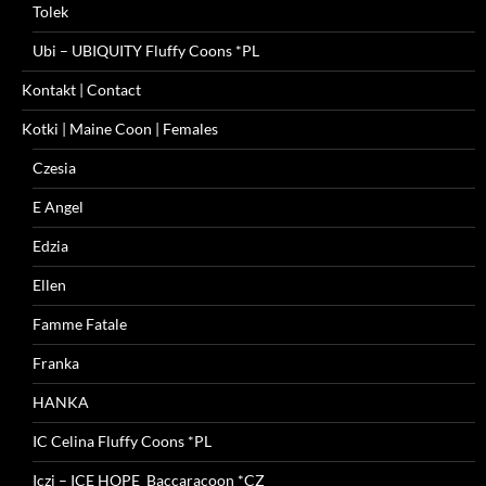
Tolek
Ubi – UBIQUITY Fluffy Coons *PL
Kontakt | Contact
Kotki | Maine Coon | Females
Czesia
E Angel
Edzia
Ellen
Famme Fatale
Franka
HANKA
IC Celina Fluffy Coons *PL
Iczi – ICE HOPE Baccaracoon *CZ