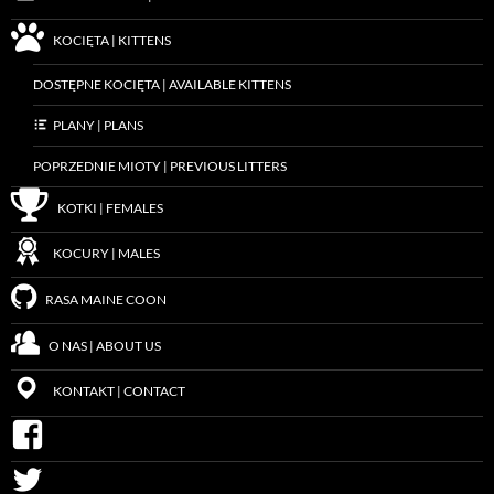
KOCIĘTA | KITTENS
DOSTĘPNE KOCIĘTA | AVAILABLE KITTENS
PLANY | PLANS
POPRZEDNIE MIOTY | PREVIOUS LITTERS
KOTKI | FEMALES
KOCURY | MALES
RASA MAINE COON
O NAS | ABOUT US
KONTAKT | CONTACT
FLUFFYCOONS
ON
FACEBOOK
FLUFFYCOONS