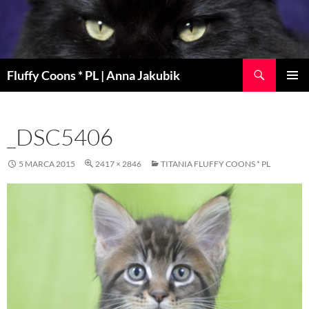
Szukaj
Fluffy Coons * PL | Anna Jakubik
PRZEJDŹ
MENU
DO
GŁÓWN
TREŚCI
_DSC5406
5 MARCA 2015
2417 × 2846
TITANIA FLUFFY COONS * PL