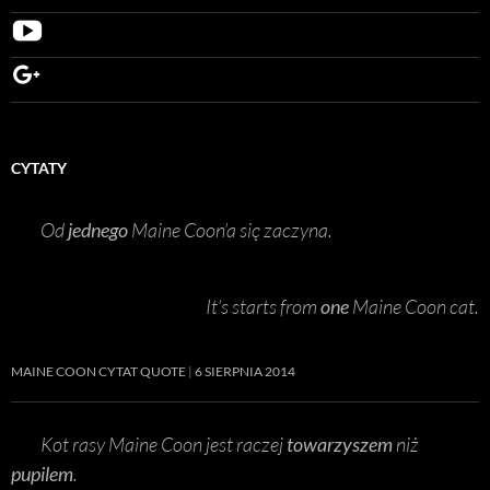
ON
TWITTER
FLUFFYCOONS
VIDEOS
ON
FLUFFYCOONS
YOUTUBE
ON
GOOGLE+
CYTATY
Od
jednego
Maine Coon’a się zaczyna.
It’s starts from
one
Maine Coon cat.
MAINE COON CYTAT QUOTE
6 SIERPNIA 2014
Kot rasy Maine Coon jest raczej
towarzyszem
niż
pupilem
.