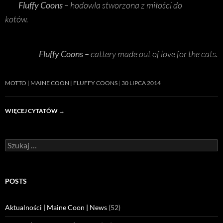
Fluffy Coons
– hodowla stworzona z miłości do
kotów.
Fluffy Coons
– cattery made out of love for the cats.
MOTTO | MAINE COON | FLUFFY COONS
30 LIPCA 2014
WIĘCEJ CYTATÓW
→
Szukaj:
POSTS
Aktualności | Maine Coon | News
(52)