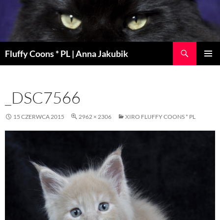
Szukaj
Fluffy Coons * PL | Anna Jakubik
PRZEJDŹ
MENU
DO
GŁÓWN
TREŚCI
_DSC7566
15 CZERWCA 2015
2962 × 2306
XIRO FLUFFY COONS * PL